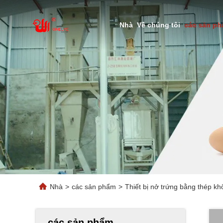
Nhà
Về chúng tôi
các sản p
Nhà
>
các sản phẩm
>
Thiết bị nở trứng bằng thép k
các sản phẩm