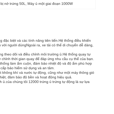
 bị nở trứng 50L
, 
Máy ủ một giai đoạn 1000W
ặc biệt và các tính năng tiên tiến.Hệ thống điều khiển
n với người dùngNgoài ra, xe tải có thể di chuyển dễ dàng,
àng theo dõi và điều chỉnh môi trường ủ.Hệ thống quay tự
y chỉnh thời gian quay để đáp ứng nhu cầu cụ thể của bạn.
ệ thống làm ẩm cuộn, đảm bảo nhiệt độ và độ ẩm phù hợp
 cấp bảo hiểm sử dụng và an tâm.
 không khí và nước tự động, cũng như một máy thông gió
hiệt, đảm bảo độ bền và hoạt động hiệu quả.
 ủ.của chúng tôi 12000 trứng ủ trứng tự động là sự lựa