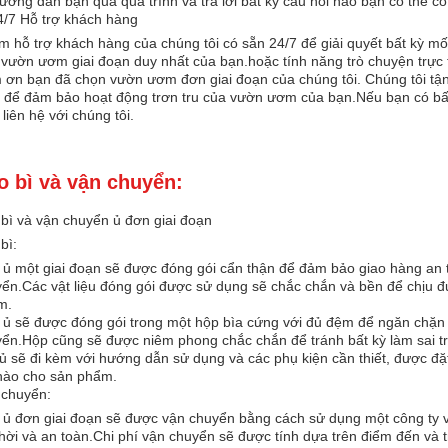
ướng dẫn bạn qua quá trình và trả lời bất kỳ câu hỏi nào bạn có thể có
4/7 Hỗ trợ khách hàng
 hỗ trợ khách hàng của chúng tôi có sẵn 24/7 để giải quyết bất kỳ mố
vườn ươm giai đoạn duy nhất của bạn.hoặc tính năng trò chuyện trực t
ơn bạn đã chọn vườn ươm đơn giai đoạn của chúng tôi. Chúng tôi tận 
 để đảm bảo hoạt động trơn tru của vườn ươm của bạn.Nếu bạn có bấ
 liên hệ với chúng tôi.
o bì và vận chuyển:
bì và vận chuyển ủ đơn giai đoạn
bì:
ủ một giai đoạn sẽ được đóng gói cẩn thận để đảm bảo giao hàng an toà
ển.Các vật liệu đóng gói được sử dụng sẽ chắc chắn và bền để chịu đ
m.
ủ sẽ được đóng gói trong một hộp bìa cứng với đủ đệm để ngăn chặn 
ển.Hộp cũng sẽ được niêm phong chắc chắn để tránh bất kỳ làm sai trá
ủ sẽ đi kèm với hướng dẫn sử dụng và các phụ kiện cần thiết, được đặt
nào cho sản phẩm.
 chuyển:
ủ đơn giai đoạn sẽ được vận chuyển bằng cách sử dụng một công ty v
thời và an toàn.Chi phí vận chuyển sẽ được tính dựa trên điểm đến và 