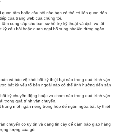
.
i quan tâm hoặc câu hỏi nào bạn có thể có liên quan đến
iếp của trang web của chúng tôi.
tâm cung cấp cho bạn sự hỗ trợ kỹ thuật và dịch vụ tốt
t kỳ câu hỏi hoặc quan ngại bổ sung nàoXin đừng ngần
n và bảo vệ khỏi bất kỳ thiệt hại nào trong quá trình vận
ược bất kỳ yếu tố bên ngoài nào có thể ảnh hưởng đến sản
bất kỳ chuyển động hoặc va chạm nào trong quá trình vận
i trong quá trình vận chuyển.
 trong một ngăn riêng trong hộp để ngăn ngừa bất kỳ thiệt
ận chuyển có uy tín và đáng tin cậy để đảm bảo giao hàng
trọng lượng của gói.