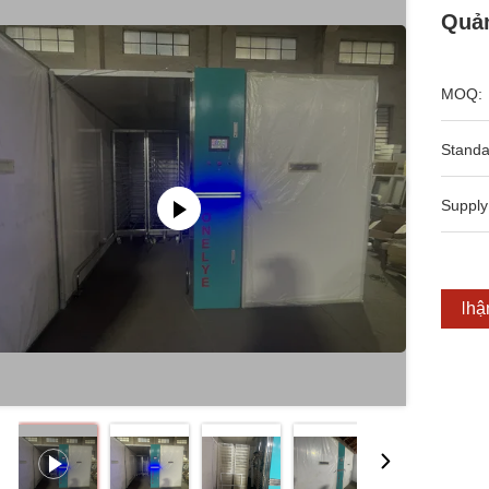
Quả
MOQ:
Standa
Supply
Nhận