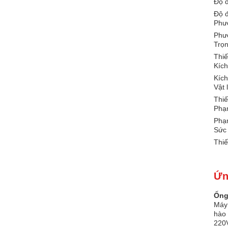
Độ đ
Độ đ
Phươ
Phươ
Trọ
Thiế
Kích
Kích
Vật 
Thiế
Phạ
Phạm
Sức
Thiế
Ứn
Ống
Máy 
hào 
220V