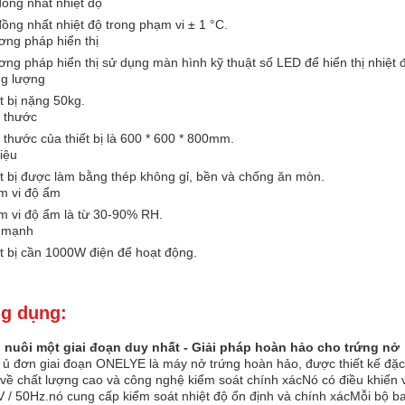
ồng nhất nhiệt độ
ồng nhất nhiệt độ trong phạm vi ± 1 °C.
ng pháp hiển thị
ng pháp hiển thị sử dụng màn hình kỹ thuật số LED để hiển thị nhiệt đ
ng lượng
t bị nặng 50kg.
 thước
 thước của thiết bị là 600 * 600 * 800mm.
liệu
t bị được làm bằng thép không gỉ, bền và chống ăn mòn.
m vi độ ẩm
 vi độ ẩm là từ 30-90% RH.
 mạnh
t bị cần 1000W điện để hoạt động.
g dụng:
 nuôi một giai đoạn duy nhất - Giải pháp hoàn hảo cho trứng nở
ủ đơn giai đoạn ONELYE là máy nở trứng hoàn hảo, được thiết kế đặc 
về chất lượng cao và công nghệ kiểm soát chính xácNó có điều khiển v
 / 50Hz.nó cung cấp kiểm soát nhiệt độ ổn định và chính xácMỗi bộ ba