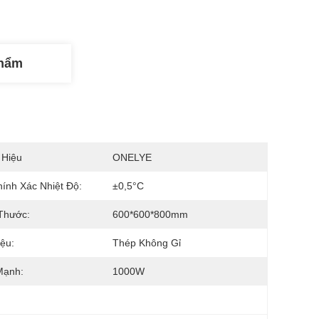
Phẩm
 Hiệu
ONELYE
ính Xác Nhiệt Độ:
±0,5°C
Thước:
600*600*800mm
iệu:
Thép Không Gỉ
Mạnh:
1000W