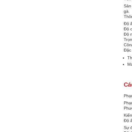
Sản 
gà.
Thôn
Độ 
Độ c
Độ n
Trọn
Công
Đặc
Th
Má
Cá
Phạm
Phạm
Phư
Kiểm
Độ 
Sự đ