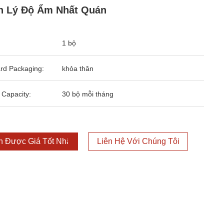
n Lý Độ Ẩm Nhất Quán
1 bộ
rd Packaging:
khỏa thân
 Capacity:
30 bộ mỗi tháng
 Được Giá Tốt Nhất
Liên Hệ Với Chúng Tôi