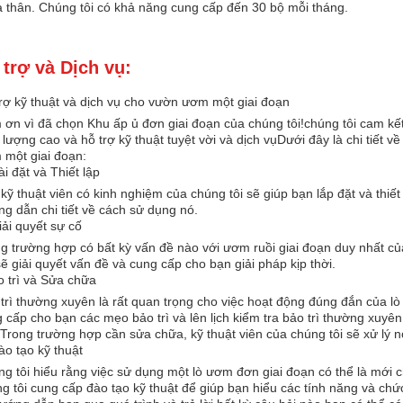
 thân. Chúng tôi có khả năng cung cấp đến 30 bộ mỗi tháng.
 trợ và Dịch vụ:
rợ kỹ thuật và dịch vụ cho vườn ươm một giai đoạn
ơn vì đã chọn Khu ấp ủ đơn giai đoạn của chúng tôi!chúng tôi cam kế
 lượng cao và hỗ trợ kỹ thuật tuyệt vời và dịch vụDưới đây là chi tiết v
một giai đoạn:
ài đặt và Thiết lập
kỹ thuật viên có kinh nghiệm của chúng tôi sẽ giúp bạn lắp đặt và thiế
g dẫn chi tiết về cách sử dụng nó.
iải quyết sự cố
g trường hợp có bất kỳ vấn đề nào với ươm ruồi giai đoạn duy nhất củ
ẽ giải quyết vấn đề và cung cấp cho bạn giải pháp kịp thời.
 trì và Sửa chữa
trì thường xuyên là rất quan trọng cho việc hoạt động đúng đắn của lò
 cấp cho bạn các mẹo bảo trì và lên lịch kiểm tra bảo trì thường xuyê
Trong trường hợp cần sửa chữa, kỹ thuật viên của chúng tôi sẽ xử lý 
ào tạo kỹ thuật
g tôi hiểu rằng việc sử dụng một lò ươm đơn giai đoạn có thể là mới c
g tôi cung cấp đào tạo kỹ thuật để giúp bạn hiểu các tính năng và ch