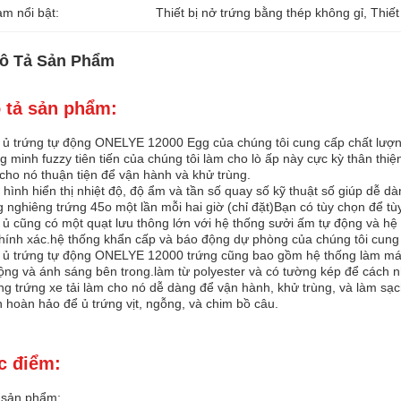
àm nổi bật:
Thiết bị nở trứng bằng thép không gỉ
, 
Thiết
ô Tả Sản Phẩm
 tả sản phẩm:
ủ trứng tự động ONELYE 12000 Egg của chúng tôi cung cấp chất lượng đ
g minh fuzzy tiên tiến của chúng tôi làm cho lò ấp này cực kỳ thân thiệ
cho nó thuận tiện để vận hành và khử trùng.
hình hiển thị nhiệt độ, độ ẩm và tần số quay số kỹ thuật số giúp dễ d
 nghiêng trứng 45o một lần mỗi hai giờ (chỉ đặt)Bạn có tùy chọn để tù
ủ cũng có một quạt lưu thông lớn với hệ thống sưởi ấm tự động và h
hính xác.hệ thống khẩn cấp và báo động dự phòng của chúng tôi cung
ủ trứng tự động ONELYE 12000 trứng cũng bao gồm hệ thống làm mát
ộng và ánh sáng bên trong.làm từ polyester và có tường kép để cách n
g trứng xe tải làm cho nó dễ dàng để vận hành, khử trùng, và làm sạch
 hoàn hảo để ủ trứng vịt, ngỗng, và chim bồ câu.
c điểm:
 sản phẩm: