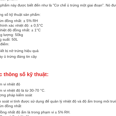
phẩm này được biết đến như là "Cơ chế ủ trứng một giai đoạn". Nó đượ
g số kỹ thuật sản phẩm:
ẩm đồng nhất: ± 5% RH
hính xác nhiệt độ: ± 0,5°C
hiệt độ đồng nhất: ± 1°C
g lượng: 50kg
 suất: 50L
 điểm:
iết bị nở trứng hiệu quả
y ủ trứng đáng tin cậy
c thông số kỹ thuật:
 vi nhiệt độ
 vi nhiệt độ là từ 30-70 °C.
ơng pháp kiểm soát
 soát vi tính được sử dụng để quản lý nhiệt độ và độ ẩm trong môi trư
ẩm đồng nhất
ồng nhất độ ẩm là trong phạm vi ± 5% RH.