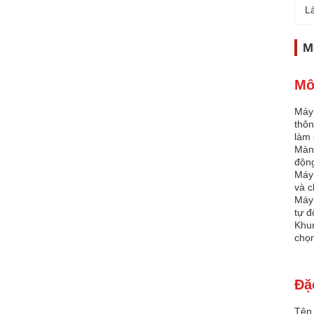
L
M
Mô
Máy 
thôn
làm 
Màn 
động
Máy 
và c
Máy 
tự đ
Khun
chọn
Đặ
Tên