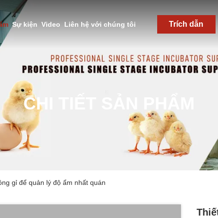
Trích dẫn
hẩm
Sự kiện
Video
Liên hệ với chúng tôi
CHI TIẾT SẢN PHẨM
hông gỉ để quản lý độ ẩm nhất quán
Thiế