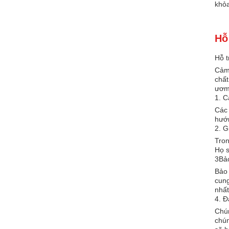
khỏa
Hỗ
Hỗ t
Cảm 
chất
ươm 
1. C
Các 
hướn
2. G
Tron
Họ s
3Bảo
Bảo 
cung
nhất
4. Đ
Chún
chún