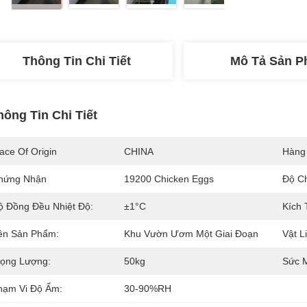
Thông Tin Chi Tiết
Mô Tả Sản 
hông Tin Chi Tiết
ace Of Origin
CHINA
Hàng
hứng Nhận
19200 Chicken Eggs
Độ Ch
ộ Đồng Đều Nhiệt Độ:
±1°C
Kích 
ên Sản Phẩm:
Khu Vườn Ươm Một Giai Đoạn
Vật L
rọng Lượng:
50kg
Sức 
hạm Vi Độ Ẩm:
30-90%RH