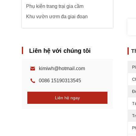
Phụ kiện trang trại gia cầm
Khu vườn ươm đa giai đoạn
Liên hệ với chúng tôi
T
Pl
kimiwh@hotmail.com
C
0086 15190313545
Đ
Liên hệ ngay
T
T
P