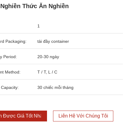
Nghiền Thức Ăn Nghiền
1
rd Packaging:
tải đầy container
y Period:
20-30 ngày
nt Method:
T / T, L / C
 Capacity:
30 chiếc mỗi tháng
 Được Giá Tốt Nhất
Liên Hệ Với Chúng Tôi