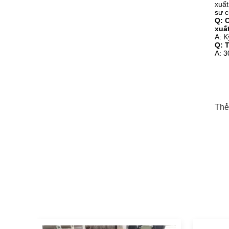
xuất
sư c
Q: 
xuấ
A: K
Q: 
A: 3
Thẻ