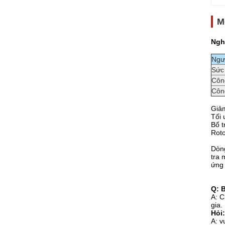
M
Ngh
Ngư
Sức
Côn
Công
Giảm
Tối 
Bố t
Roto
Dòng
tra 
ứng 
Q: 
A: C
gia.
Hỏi:
A: v