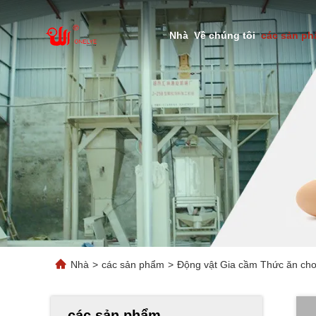
Nhà
Về chúng tôi
các sản p
Nhà
>
các sản phẩm
>
Động vật Gia cầm Thức ăn ch
các sản phẩm