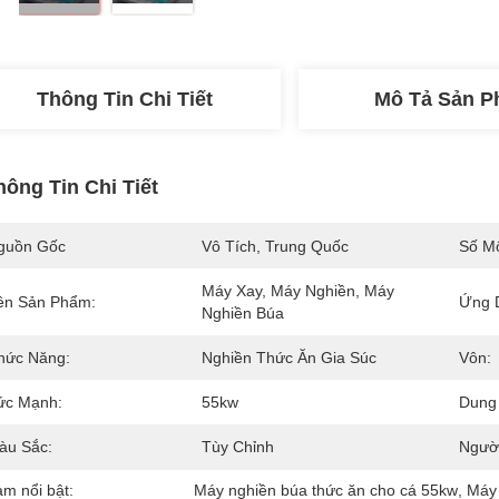
Thông Tin Chi Tiết
Mô Tả Sản 
hông Tin Chi Tiết
guồn Gốc
Vô Tích, Trung Quốc
Số M
Máy Xay, Máy Nghiền, Máy 
ên Sản Phẩm:
Ứng 
Nghiền Búa
hức Năng:
Nghiền Thức Ăn Gia Súc
Vôn:
ức Mạnh:
55kw
Dung 
àu Sắc:
Tùy Chỉnh
Người
àm nổi bật:
Máy nghiền búa thức ăn cho cá 55kw
, 
Máy