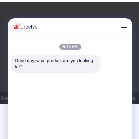
feelye
9:34 AM
Good day, what product are you looking 
điện thoại: 0086 15190313545
for?
nopfe International Trading Corporation Tất cả. Tất cả quyền được