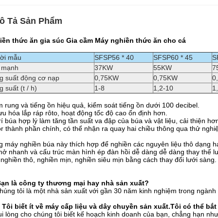
ô Tả Sản Phẩm
iền thức ăn gia súc Gia cầm Máy nghiền thức ăn cho cá
ời mẫu
SFSP56 * 40
SFSP60 * 45
S
 mạnh
37KW
55KW
7
g suất động cơ nạp
0,75KW
0,75KW
0
 suất (t / h)
1-8
1,2-10
1
 rung và tiếng ồn hiệu quả, kiểm soát tiếng ồn dưới 100 decibel.
ưu hóa lắp ráp rôto, hoạt động tốc độ cao ổn định hơn.
rí búa hợp lý làm tăng tần suất va đập của búa và vật liệu, cải thiện h
r thành phần chính, có thể nhận ra quay hai chiều thông qua thử ngh
 máy nghiền búa này thích hợp để nghiền các nguyên liệu thô dạng hạt
mở nhanh và cấu trúc màn hình ép đàn hồi dễ dàng dễ dàng thay thế lướ
nghiền thô, nghiền mịn, nghiền siêu mịn bằng cách thay đổi lưới sàng.
Bạn là công ty thương mại hay nhà sản xuất?
húng tôi là một nhà sản xuất với gần 30 năm kinh nghiệm trong ngàn
 Tôi biết ít về máy cấp liệu và dây chuyền sản xuất.Tôi có thể b
ui lòng cho chúng tôi biết kế hoạch kinh doanh của bạn, chẳng hạn nh