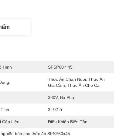
Phẩm
ô Hình
SFSP60 * 45
Thức Ăn Chăn Nuôi, Thức Ăn 
Dụng:
Gia Cầm, Thức Ăn Cho Cá
380V, Ba Pha
Tích:
3t / Giờ
 Cấp Liệu:
Điều Khiển Biến Tần
 nghiền búa cho thức ăn SFSP60x45