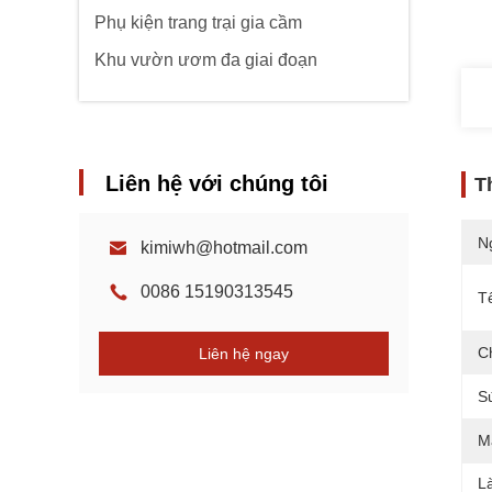
Phụ kiện trang trại gia cầm
Khu vườn ươm đa giai đoạn
Liên hệ với chúng tôi
T
N
kimiwh@hotmail.com
0086 15190313545
T
C
Liên hệ ngay
S
M
L