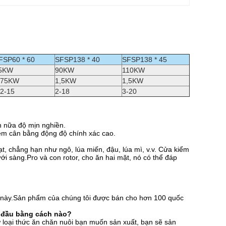
FSP60 * 60
SFSP138 * 40
SFSP138 * 45
5KW
90KW
110KW
,75KW
1,5KW
1,5KW
,2-15
2-18
3-20
ơn nữa độ mịn nghiền.
iệm cân bằng động độ chính xác cao.
, chẳng hạn như ngô, lúa miến, đậu, lúa mì, v.v. Cửa kiểm
i sàng.Pro và con rotor, cho ăn hai mặt, nó có thể đáp
h này.Sản phẩm của chúng tôi được bán cho hơn 100 quốc
ắt đầu bằng cách nào?
ư loại thức ăn chăn nuôi bạn muốn sản xuất, bạn sẽ sản