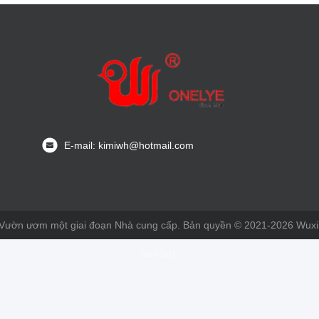
E-mail: kimiwh@hotmail.com
 Vườn ươm một giai đoạn Nhà cung cấp. Bản quyền © 2021-2026 Wuxi Si
bảo lưu.