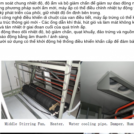
ểm soát chung nhiệt độ, độ ẩm và bộ giảm chấn để giảm sự dao động n
ng phương pháp sưởi ấm mới, máy ấp có thể điều chỉnh nhiệt tự động 
kỳ phát triển của phôi, giữ nhiệt độ ổn định bên trong.
i công nghệ điều khiển di chuột của van điều tiết, máy ấp trứng có thể
u trúc thông gió mới - Các ống dẫn khí thải, hút gió và làm mát không
và tản nhiệt ở giai đoạn cuối của quá trình ấp.
 động theo dõi nhiệt độ, bộ giảm chấn, quạt khuấy, đảo trứng và nguồn 
báo động bằng âm thanh / ánh sáng.
ười sử dụng có thể khởi động hệ thống điều khiển khẩn cấp để đảm bảo