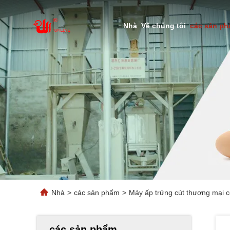
Nhà
Về chúng tôi
các sản p
Nhà
>
các sản phẩm
>
Máy ấp trứng cút thương mại 
các sản phẩm