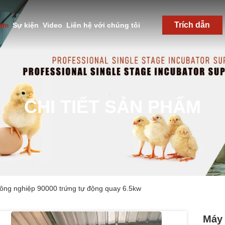
Trích dẫn
hẩm
Sự kiện
Video
Liên hệ với chúng tôi
CHI TIẾT SẢN PHẨM
công nghiệp 90000 trứng tự động quay 6.5kw
Máy 