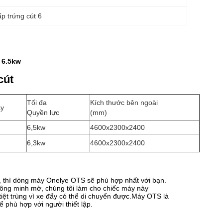
p trứng cút 6
 6.5kw
cút
Tối đa
Kích thước bên ngoài
ay
Quyền lực
(mm)
6,5kw
4600x2300x2400
6,3kw
4600x2300x2400
, thì dòng máy Onelye OTS sẽ phù hợp nhất với bạn.
thông minh mờ, chúng tôi làm cho chiếc máy này
iệt trùng vì xe đẩy có thể di chuyển được.Máy OTS là
 phù hợp với người thiết lập.