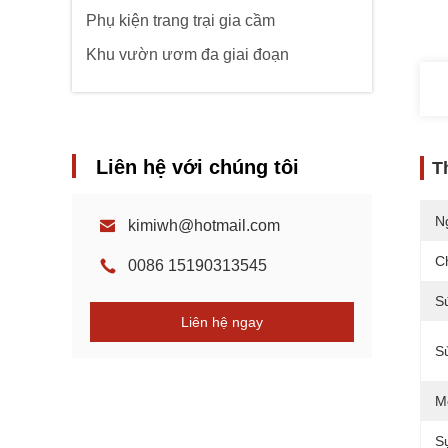
Phụ kiện trang trại gia cầm
Khu vườn ươm đa giai đoạn
Liên hệ với chúng tôi
T
N
kimiwh@hotmail.com
C
0086 15190313545
S
Liên hệ ngay
S
M
S