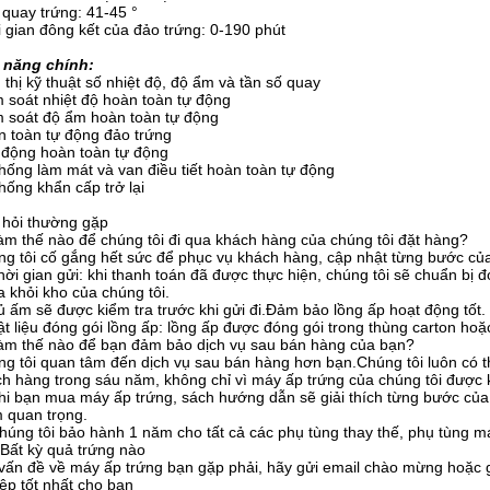
quay trứng: 41-45 °
 gian đông kết của đảo trứng: 0-190 phút
 năng chính:
 thị kỹ thuật số nhiệt độ, độ ẩm và tần số quay
 soát nhiệt độ hoàn toàn tự động
 soát độ ẩm hoàn toàn tự động
 toàn tự động đảo trứng
động hoàn toàn tự động
hống làm mát và van điều tiết hoàn toàn tự động
hống khẩn cấp trở lại
 hỏi thường gặp
àm thế nào để chúng tôi đi qua khách hàng của chúng tôi đặt hàng?
g tôi cố gắng hết sức để phục vụ khách hàng, cập nhật từng bước củ
hời gian gửi: khi thanh toán đã được thực hiện, chúng tôi sẽ chuẩn bị
a khỏi kho của chúng tôi.
ủ ấm sẽ được kiểm tra trước khi gửi đi.Đảm bảo lồng ấp hoạt động tốt.
ật liệu đóng gói lồng ấp: lồng ấp được đóng gói trong thùng carton ho
àm thế nào để bạn đảm bảo dịch vụ sau bán hàng của bạn?
g tôi quan tâm đến dịch vụ sau bán hàng hơn bạn.Chúng tôi luôn có th
h hàng trong sáu năm, không chỉ vì máy ấp trứng của chúng tôi được 
hi bạn mua máy ấp trứng, sách hướng dẫn sẽ giải thích từng bước của 
 quan trọng.
húng tôi bảo hành 1 năm cho tất cả các phụ tùng thay thế, phụ tùng 
Bất kỳ quả trứng nào
vấn đề về máy ấp trứng bạn gặp phải, hãy gửi email chào mừng hoặc g
ệp tốt nhất cho bạn