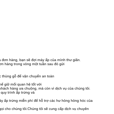
a đơn hàng, bạn sẽ đợi máy ấp của mình thư giãn.
 đơn hàng trong vòng một tuần sau đó gửi
ặc thùng gỗ để vận chuyển an toàn
ể giữ mối quan hệ tốt với
khách hàng ưa chuộng, mà còn vì dịch vụ của chúng tôi.
quy trình ấp trứng và
máy ấp trứng miễn phí để hỗ trợ các hư hỏng hỏng hóc của
ọi cho chúng tôi.Chúng tôi sẽ cung cấp dịch vụ chuyên