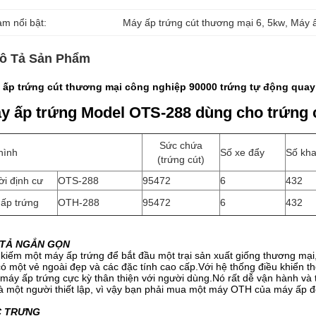
àm nổi bật:
Máy ấp trứng cút thương mại 6
, 
5kw
, 
Máy ấ
ô Tả Sản Phẩm
 ấp trứng cút thương mại công nghiệp 90000 trứng tự động quay
y ấp trứng Model OTS-288 dùng cho trứng 
Sức chứa
hình
Số xe đẩy
Số kh
(trứng cút)
ời định cư
OTS-288
95472
6
432
 ấp trứng
OTH-288
95472
6
432
TẢ NGẮN GỌN
kiếm một máy ấp trứng để bắt đầu một trại sản xuất giống thương mại
ó một vẻ ngoài đẹp và các đặc tính cao cấp.Với hệ thống điều khiển 
máy ấp trứng cực kỳ thân thiện với người dùng.Nó rất dễ vận hành và t
là một người thiết lập, vì vậy bạn phải mua một máy OTH của máy ấp để
C TRƯNG