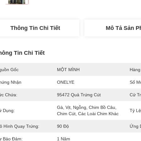
Thông Tin Chi Tiết
Mô Tả Sản 
hông Tin Chi Tiết
guồn Gốc
MỘT MÌNH
Hàng
hứng Nhận
ONELYE
Số M
ức Chứa:
95472 Quả Trứng Cút
Cử Tr
Gà, Vịt, Ngỗng, Chim Bồ Câu, 
ử Dụng:
Tỷ Lệ
Chim Cút, Các Loài Chim Khác
ô Hình Quay Trứng:
90 Độ
Ứng 
ự Bảo Đảm:
1 Năm