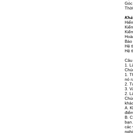
Góc 
Thời
Khả
Hiển
Kiểm
Kiểm
Hoàn
Báo 
Hệ t
Hệ t
Câu
1. L
Chún
1. T
nó r
2. T
3. V
2. L
Chún
khác
A. K
điểm
B. C
bạn.
các 
nghi