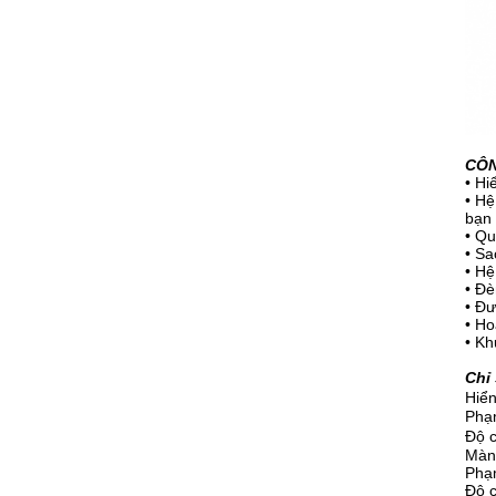
CÔN
•
Hiể
•
Hệ
bạn 
•
Qu
•
Sa
•
Hệ
•
Đè
•
Đư
•
Ho
•
Kh
Chỉ
Hiển
Phạm
Độ c
Màn
Phạ
Độ c