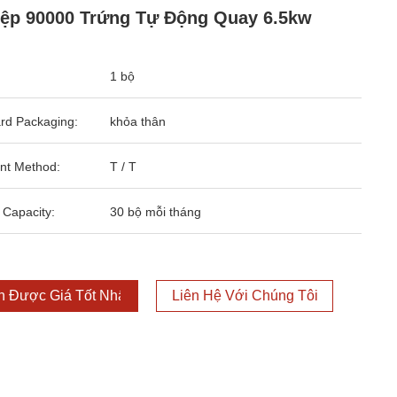
ệp 90000 Trứng Tự Động Quay 6.5kw
1 bộ
rd Packaging:
khỏa thân
nt Method:
T / T
 Capacity:
30 bộ mỗi tháng
 Được Giá Tốt Nhất
Liên Hệ Với Chúng Tôi