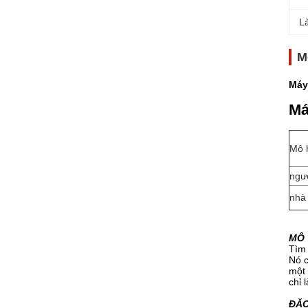
L
M
Máy
Má
Mô 
ngư
nhà
MÔ 
Tìm 
Nó c
một 
chỉ 
ĐẶ