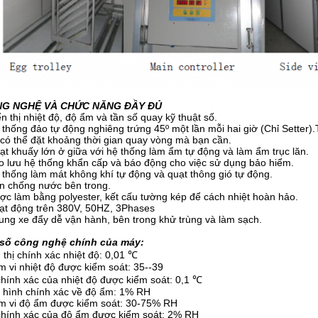
G NGHỆ VÀ CHỨC NĂNG ĐẦY ĐỦ
n thị nhiệt độ, độ ẩm và tần số quay kỹ thuật số.
 thống đảo tự động nghiêng trứng 45º một lần mỗi hai giờ (Chỉ Setter)
có thể đặt khoảng thời gian quay vòng mà bạn cần.
ạt khuấy lớn ở giữa với hệ thống làm ẩm tự động và làm ẩm trục lăn.
o lưu hệ thống khẩn cấp và báo động cho việc sử dụng bảo hiểm.
 thống làm mát không khí tự động và quạt thông gió tự động.
n chống nước bên trong.
ợc làm bằng polyester, kết cấu tường kép để cách nhiệt hoàn hảo.
ạt động trên 380V, 50HZ, 3Phases
ung xe đẩy dễ vận hành, bên trong khử trùng và làm sạch.
 số công nghệ chính của máy:
 thị chính xác nhiệt độ: 0,01 ℃
 vi nhiệt độ được kiểm soát: 35--39
hính xác của nhiệt độ được kiểm soát: 0,1 ℃
 hình chính xác về độ ẩm: 1% RH
m vi độ ẩm được kiểm soát: 30-75% RH
hính xác của độ ẩm được kiểm soát: 2% RH