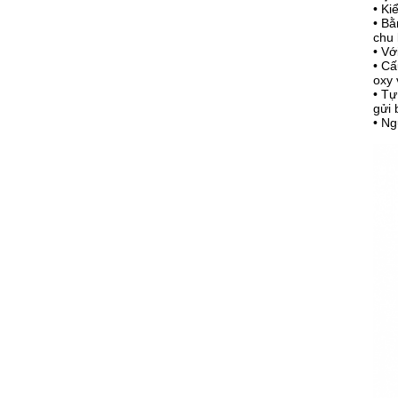
• Ki
• Bằ
chu 
• Vớ
• Cấ
oxy 
• Tự
gửi 
• Ng