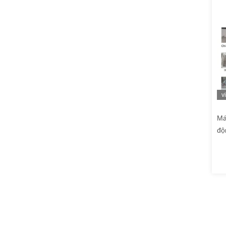
v
Má
độ