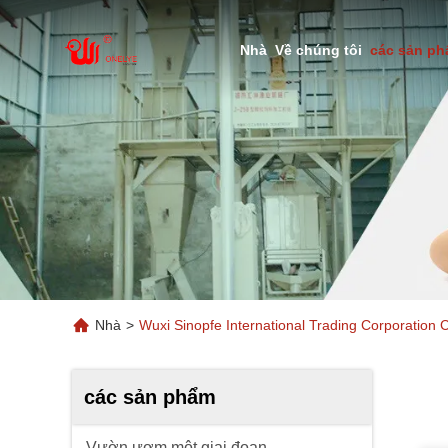
Nhà
Về chúng tôi
các sản p
Nhà
>
Wuxi Sinopfe International Trading Corporation
các sản phẩm
Vườn ươm một giai đoạn