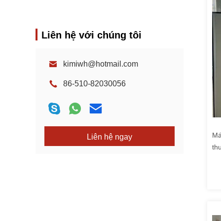
Liên hệ với chúng tôi
kimiwh@hotmail.com
86-510-82030056
Má
Liên hệ ngay
th
trứ