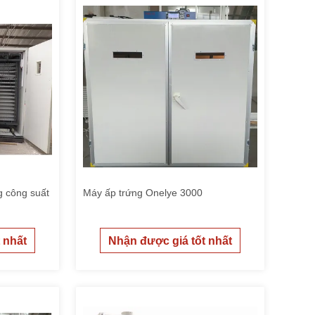
g công suất
Máy ấp trứng Onelye 3000
m
 nhất
Nhận được giá tốt nhất